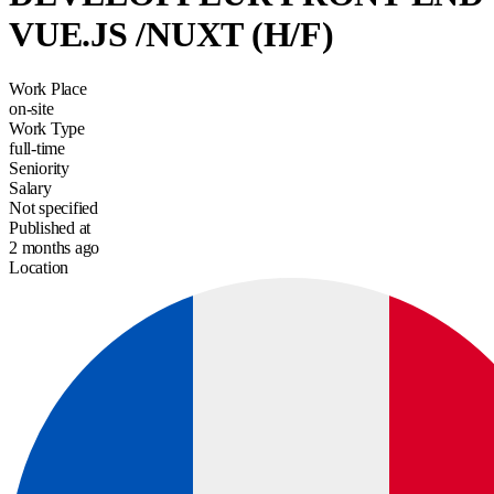
VUE.JS /NUXT (H/F)
Work Place
on-site
Work Type
full-time
Seniority
Salary
Not specified
Published at
2 months ago
Location