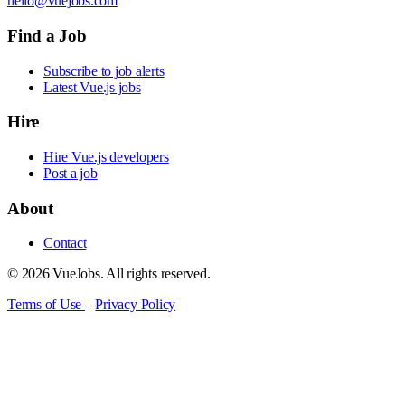
hello@vuejobs.com
Find a Job
Subscribe to job alerts
Latest Vue.js jobs
Hire
Hire Vue.js developers
Post a job
About
Contact
© 2026 VueJobs. All rights reserved.
Terms of Use
–
Privacy Policy