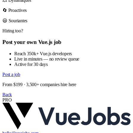
💥 Dynamiques
🔄 Proactives
😃 Souriantes
Hiring too?
Post your own Vue.js job
Reach 350k+ Vue.js developers
Live in minutes — no review queue
Active for 30 days
Post a job
From $199 · 3,500+ companies hire here
Back
PRO