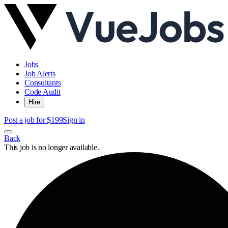
Jobs
Job Alerts
Consultants
Code Audit
Hire
Post a job for $199
Sign in
Back
This job is no longer available.