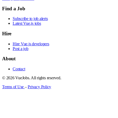
Find a Job
Subscribe to job alerts
Latest Vue.js jobs
Hire
Hire Vue.js developers
Post a job
About
Contact
© 2026 VueJobs. All rights reserved.
Terms of Use
–
Privacy Policy