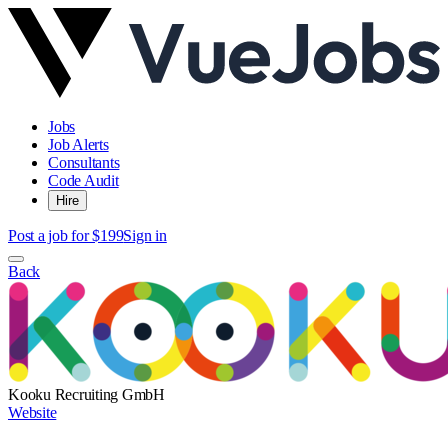
Jobs
Job Alerts
Consultants
Code Audit
Hire
Post a job for $199
Sign in
Back
Kooku Recruiting GmbH
Website