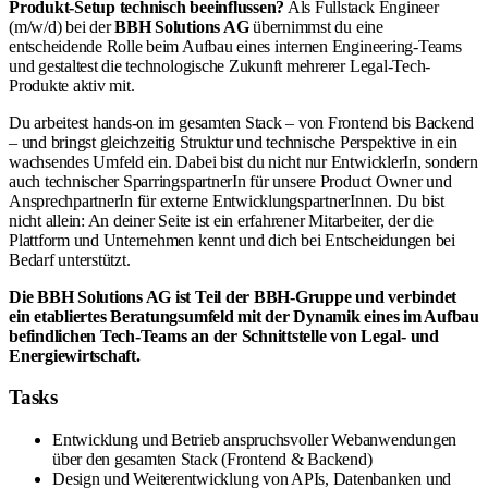
Produkt-Setup technisch beeinflussen?
Als Fullstack Engineer
(m/w/d) bei der
BBH Solutions AG
übernimmst du eine
entscheidende Rolle beim Aufbau eines internen Engineering-Teams
und gestaltest die technologische Zukunft mehrerer Legal-Tech-
Produkte aktiv mit.
Du arbeitest hands-on im gesamten Stack – von Frontend bis Backend
– und bringst gleichzeitig Struktur und technische Perspektive in ein
wachsendes Umfeld ein. Dabei bist du nicht nur EntwicklerIn, sondern
auch technischer SparringspartnerIn für unsere Product Owner und
AnsprechpartnerIn für externe EntwicklungspartnerInnen. Du bist
nicht allein: An deiner Seite ist ein erfahrener Mitarbeiter, der die
Plattform und Unternehmen kennt und dich bei Entscheidungen bei
Bedarf unterstützt.
Die BBH Solutions AG ist Teil der BBH-Gruppe und verbindet
ein etabliertes Beratungsumfeld mit der Dynamik eines im Aufbau
befindlichen Tech-Teams an der Schnittstelle von Legal- und
Energiewirtschaft.
Tasks
Entwicklung und Betrieb anspruchsvoller Webanwendungen
über den gesamten Stack (Frontend & Backend)
Design und Weiterentwicklung von APIs, Datenbanken und