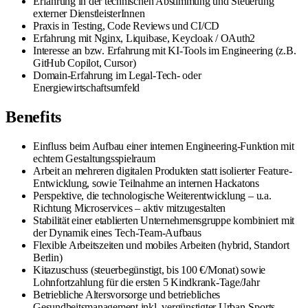
Erfahrung in der technischen Abstimmung und Steuerung
externer DienstleisterInnen
Praxis in Testing, Code Reviews und CI/CD
Erfahrung mit Nginx, Liquibase, Keycloak / OAuth2
Interesse an bzw. Erfahrung mit KI-Tools im Engineering (z.B.
GitHub Copilot, Cursor)
Domain-Erfahrung im Legal-Tech- oder
Energiewirtschaftsumfeld
Benefits
Einfluss beim Aufbau einer internen Engineering-Funktion mit
echtem Gestaltungsspielraum
Arbeit an mehreren digitalen Produkten statt isolierter Feature-
Entwicklung, sowie Teilnahme an internen Hackatons
Perspektive, die technologische Weiterentwicklung – u.a.
Richtung Microservices – aktiv mitzugestalten
Stabilität einer etablierten Unternehmensgruppe kombiniert mit
der Dynamik eines Tech-Team-Aufbaus
Flexible Arbeitszeiten und mobiles Arbeiten (hybrid, Standort
Berlin)
Kitazuschuss (steuerbegünstigt, bis 100 €/Monat) sowie
Lohnfortzahlung für die ersten 5 Kindkrank-Tage/Jahr
Betriebliche Altersvorsorge und betriebliches
Gesundheitsmanagement inkl. vergünstigter Urban-Sports-