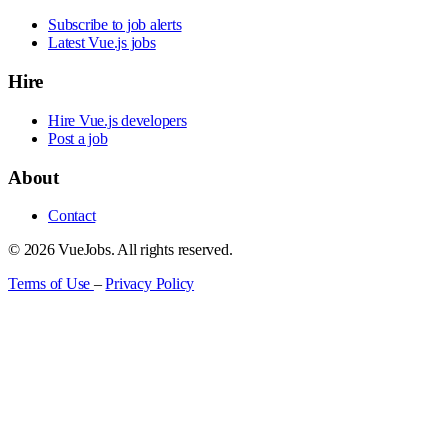
Subscribe to job alerts
Latest Vue.js jobs
Hire
Hire Vue.js developers
Post a job
About
Contact
© 2026 VueJobs. All rights reserved.
Terms of Use
–
Privacy Policy