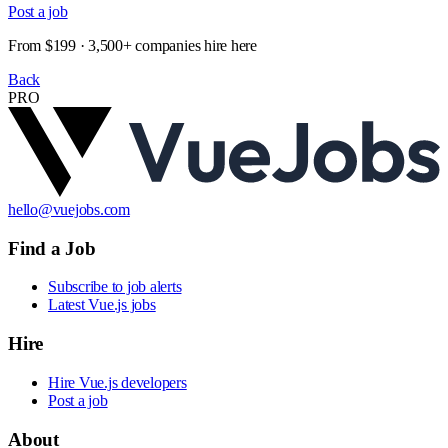
Post a job
From $199 · 3,500+ companies hire here
Back
PRO
hello@vuejobs.com
Find a Job
Subscribe to job alerts
Latest Vue.js jobs
Hire
Hire Vue.js developers
Post a job
About