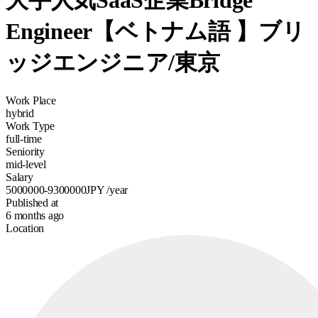
大手人気SaaS企業Bridge
Engineer【ベトナム語 】ブリ
ッジエンジニア/東京
Work Place
hybrid
Work Type
full-time
Seniority
mid-level
Salary
5000000-9300000
JPY
/year
Published at
6 months ago
Location