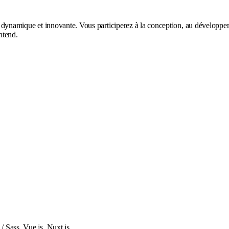
 dynamique et innovante. Vous participerez à la conception, au développeme
ntend.
 Sass, Vue.js, Nuxt.js