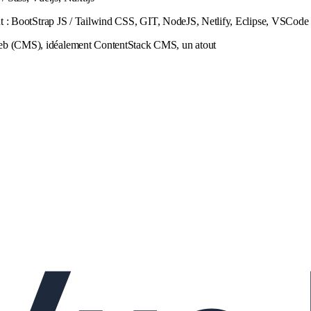
out : BootStrap JS / Tailwind CSS, GIT, NodeJS, Netlify, Eclipse, VSCode
web (CMS), idéalement ContentStack CMS, un atout