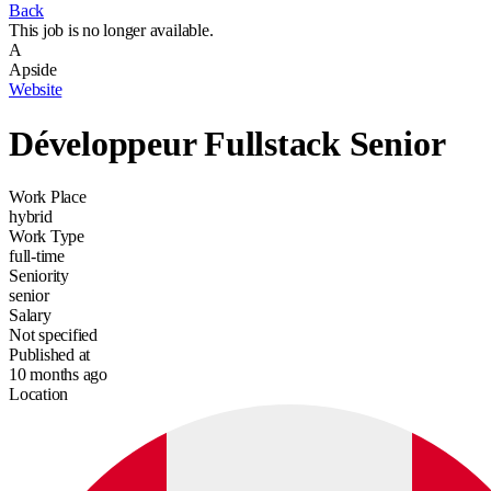
Back
This job is no longer available.
A
Apside
Website
Développeur Fullstack Senior
Work Place
hybrid
Work Type
full-time
Seniority
senior
Salary
Not specified
Published at
10 months ago
Location